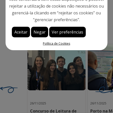
rejeitar a utilização de cookies não necessários ou
Notícias
gerenciá-la clicando em “rejeitar os cookies” ou
“gerenciar preferências”.
Aceitar
Negar
Ver preferências
Política de Cookies
26/11/2025
26/11/2025
Concurso de Leitura de
Porto na M