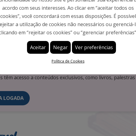
Família
acordo com seus interesses. Ao clicar em “aceitar todos os
cookies”, você concordará com essas disposições. É possível
ejeitar a utilização de cookies não necessários ou gerenciá-
clicando em “rejeitar os cookies” ou “gerenciar preferências”
Aceitar
Negar
Ver preferências
 propósito promover espaços dialógicos e formativos p
Política de Cookies
cação parental e na promoção da saúde mental e do be
as têm acesso a conteúdos exclusivos, como livros, palestras
A LOGADA