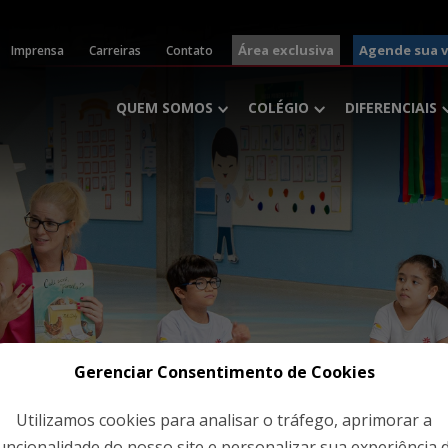
Área exclusiva
Agende sua v
Imprensa
Carreiras
Contato
QUEM SOMOS
COLÉGIO
DIFERENCIAIS
Gerenciar Consentimento de Cookies
Utilizamos cookies para analisar o tráfego, aprimorar a
uncionalidade do nosso site e personalizar sua experiência 