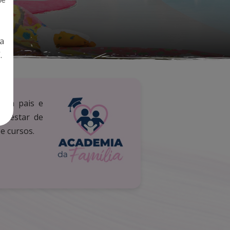
la
.
ara pais e
m-estar de
 e cursos.