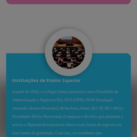
Instituições de Ensino Superior
A
partir de 2016, o Colégio firmou parcerias com a Faculdade de
Administração e Negócios FIA, FGV, ESPM, FAAP (Fundação
Armando Álvares Penteado), Belas Artes, Ibmec (RJ, SP, DF e MG) e
Faculdades DeVry Metrocamp (Campinas e Recife), que passaram a
aceitar o Diploma Internacional Abitur como forma de ingresso em
seus cursos de graduação. Com isso, os candidatos que