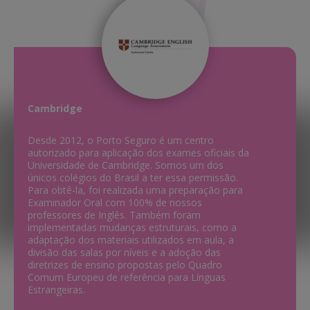
Cambridge
Desde 2012, o Porto Seguro é um centro
autorizado para aplicação dos exames oficiais da
Universidade de Cambridge. Somos um dos
únicos colégios do Brasil a ter essa permissão.
Para obtê-la, foi realizada uma preparação para
Examinador Oral com 100% de nossos
professores de Inglês. Também foram
implementadas mudanças estruturais, como a
adaptação dos materiais utilizados em aula, a
divisão das salas por níveis e a adoção das
diretrizes de ensino propostas pelo Quadro
Comum Europeu de referência para Línguas
Estrangeiras.