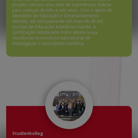
projeto oferece uma série de experiências lúdicas
para crianças de três a seis anos. Com o apoio do
Ministério da Educação e Desenvolvimento
Alemão, ele está presente em mais de 28 mil
escolas de Educação Infantil no mundo. A
certificação obtida pelo Porto atesta a sua
excelência no processo educacional de
investigação e descoberta científica.
Studienkolleg