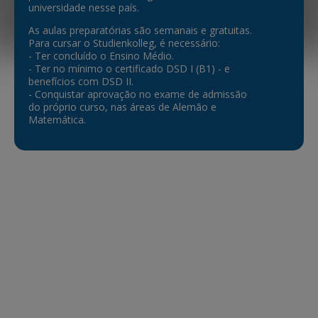
universidade nesse país.
As aulas preparatórias são semanais e gratuitas.
Para cursar o Studienkolleg, é necessário:
- Ter concluído o Ensino Médio.
- Ter no mínimo o certificado DSD I (B1) - e
benefícios com DSD II.
- Conquistar aprovação no exame de admissão
do próprio curso, nas áreas de Alemão e
Matemática.