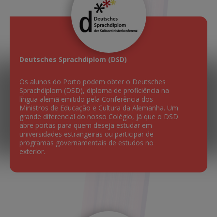
Deutsches Sprachdiplom (DSD)
Os alunos do Porto podem obter o Deutsches
Sprachdiplom (DSD), diploma de proficiência na
língua alemã emitido pela Conferência dos
Ministros de Educação e Cultura da Alemanha. Um
grande diferencial do nosso Colégio, já que o DSD
abre portas para quem deseja estudar em
universidades estrangeiras ou participar de
programas governamentais de estudos no
exterior.