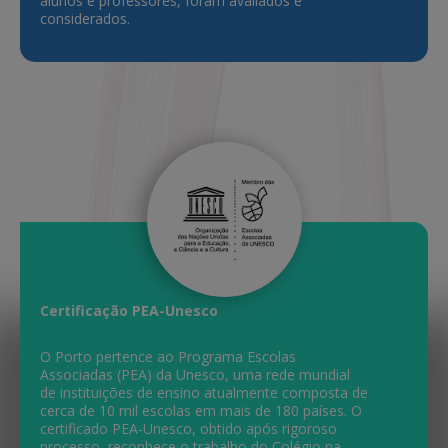
alunos e professores, foram avaliados e
considerados.
Certificação PEA-Unesco
O Porto pertence ao Programa Escolas
Associadas (PEA) da Unesco, uma rede mundial
de instituições de ensino atualmente composta de
cerca de 10 mil escolas em mais de 180 países. O
certificado PEA-Unesco, obtido após rigoroso
processo, reconhece o trabalho do Colégio na