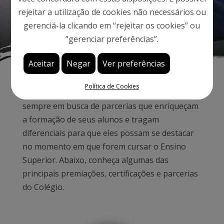
Nossas certificações
rejeitar a utilização de cookies não necessários ou
gerenciá-la clicando em “rejeitar os cookies” ou
“gerenciar preferências”.
Aceitar
Negar
Ver preferências
Política de Cookies
O Colégio Visconde de Porto Seguro está
sempre em busca de parcerias que enriqueçam
a formação de seus alunos e tragam
diferenciais para que eles possam se destacar
no momento em que forem cursar o Ensino
Superior. Abaixo, conheça algumas das
principais premiações, certificações e parcerias
do Colégio.