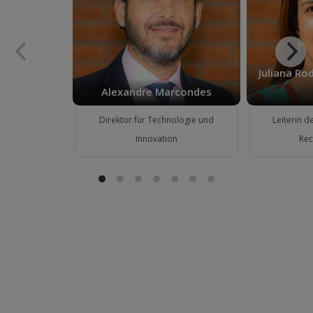
Juliana R
Alexandre Marcondes
Direktor für Technologie und
Leiterin 
Innovation
Rec