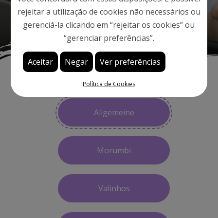
rejeitar a utilização de cookies não necessários ou
Schulleitung
gerenciá-la clicando em “rejeitar os cookies” ou
“gerenciar preferências”.
Aceitar
Negar
Ver preferências
Política de Cookies
Allgemeine
Morumbi
Valinhos