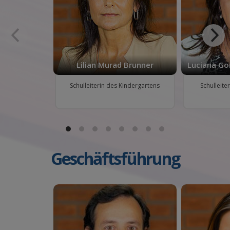
Lilian Murad Brunner
Luciana Go
Schulleiterin des Kindergartens
Schulleite
Geschäftsführung