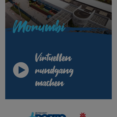
Morumbi
Virtuellen
rundgang
machen