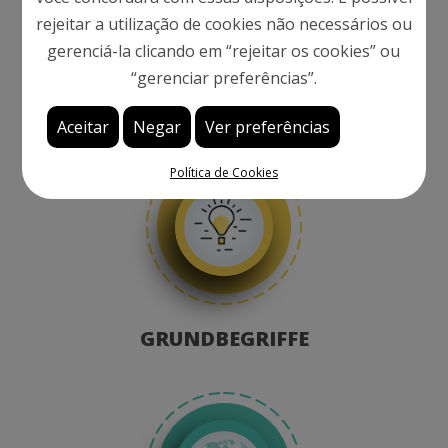
Unsere
rejeitar a utilização de cookies não necessários ou
gerenciá-la clicando em “rejeitar os cookies” ou
“gerenciar preferências”.
Kompetenzen
Aceitar
Negar
Ver preferências
Política de Cookies
GRUNDBEGRIFFE